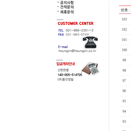
번호
103
102
101
100
99
98
97
96
95
94
93