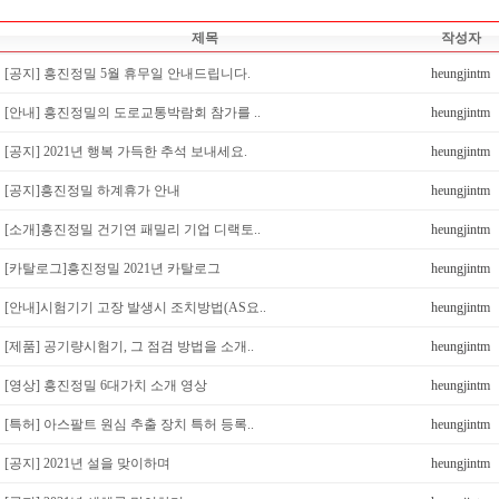
제목
작성자
[공지] 흥진정밀 5월 휴무일 안내드립니다.
heungjintm
[안내] 흥진정밀의 도로교통박람회 참가를 ..
heungjintm
[공지] 2021년 행복 가득한 추석 보내세요.
heungjintm
[공지]흥진정밀 하계휴가 안내
heungjintm
[소개]흥진정밀 건기연 패밀리 기업 디랙토..
heungjintm
[카탈로그]흥진정밀 2021년 카탈로그
heungjintm
[안내]시험기기 고장 발생시 조치방법(AS요..
heungjintm
[제품] 공기량시험기, 그 점검 방법을 소개..
heungjintm
[영상] 흥진정밀 6대가치 소개 영상
heungjintm
[특허] 아스팔트 원심 추출 장치 특허 등록..
heungjintm
[공지] 2021년 설을 맞이하며
heungjintm